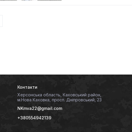
Контакти
Херсонська область, Каховський район,
м.Нова Каховка, просп. Дніпровський, 23
NKmva22@gmail.com
+380554942139