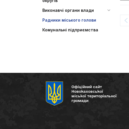
округів
Виконавчі органи влади
Радники міського голови
Комунальні підприємства
Офіційний сайт
Новокаховської
міської територіальної
громади