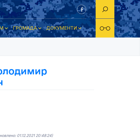
М
ГРОМАДА
ДОКУМЕНТИ
олодимир
ч
новлено: 01.12.2021 20:48:24)