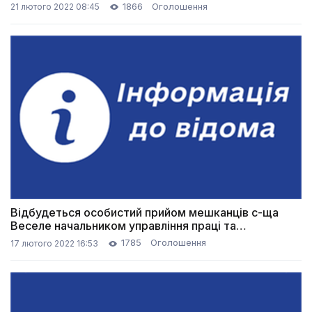
1866
Оголошення
21 лютого 2022 08:45
Відбудеться особистий прийом мешканців с-ща
Веселе начальником управління праці та
соціального захисту населення
1785
Оголошення
17 лютого 2022 16:53