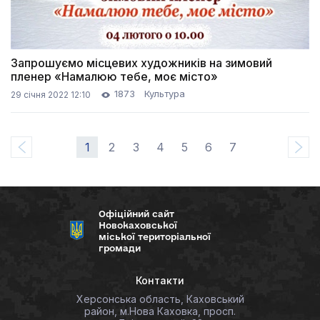
Запрошуємо місцевих художників на зимовий
пленер «Намалюю тебе, моє місто»
1873
Культура
29 січня 2022 12:10
1
2
3
4
5
6
7
Офіційний сайт
Новокаховської
міської територіальної
громади
Контакти
Херсонська область, Каховський
район, м.Нова Каховка, просп.