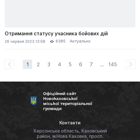
Отримання статусу учасника бойових дій
6385
Актуально
26 червня 2023 13:08
1
2
3
4
5
6
7
...
145
Офіційний сайт
Новокаховської
міської територіальної
громади
Контакти
Херсонська область, Каховський
район, м.Нова Каховка, просп.