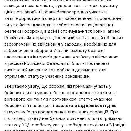
захищали незалежність, суверенітет та територіальну
цілісність України і брали безпосередню участь в
антитерористичній операції, забезпеченні її проведення
чи у здійсненні заходів із забезпечення національної
безпеки і оборони, відсічі і стримування збройної агресії
Російської Федерації в Донецькій та Луганській областях,
забезпеченні їх здійснення у заходах, необхідних для
забезпечення оборони України, захисту безпеки
населення та інтересів держави у зв’язку з військовою
агресією Російської Федерації» (далі - Постанова)
визначений механізм та необхідні документи для
отримання статусу учасника бойових дій.
Звертаємо увагу, що особам, які приймали участь у
бойових діях в умовах безпосереднього зіткнення та
вогневого контакту з противником, статус учасника
бойових дій надається
незалежно від кількості днів
залучення їх до проведення відповідних операцій. При
підготовці пакету необхідних документів для отримання
статусу УБД особливу увагу необхідно приділити “Довідці