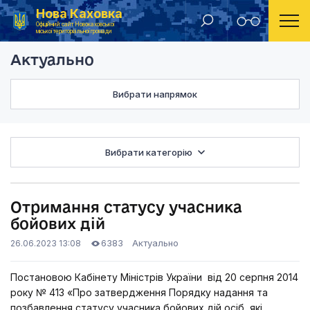
Нова Каховка
Головна
Актуально
Отримання статусу учасника бойо
Офіційний сайт Новокаховської
міської територіальної громади
Актуально
Вибрати напрямок
Вибрати категорію
Отримання статусу учасника
бойових дій
6383
Актуально
26.06.2023 13:08
Постановою Кабінету Міністрів України від 20 серпня 2014
року № 413 «Про затвердження Порядку надання та
позбавлення статусу учасника бойових дій осіб, які