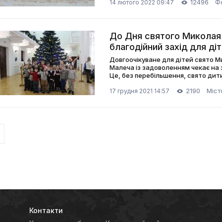
12496
Ф
14 лютого 2022 09:47
До Дня святого Миколая 
благодійний захід для ді
Довгоочікуване для дітей свято М
Малеча із задоволенням чекає на 
Це, без перебільшення, свято дит
веселощів, свято добра і миру.
2190
Міст
17 грудня 2021 14:57
Контакти