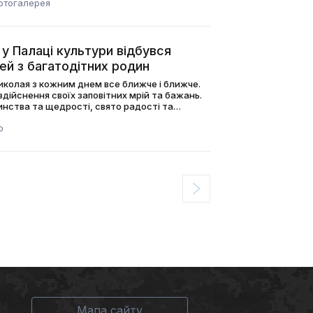
отогалерея
у Палаці культури відбувся
тей з багатодітних родин
иколая з кожним днем все ближче і ближче.
здійснення своїх заповітних мрій та бажань.
инства та щедрості, свято радості та
о
Мапа сайту