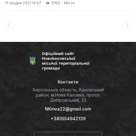
родин
2190
Місто
17 грудня 2021 14:57
Офіційний сайт
Новокаховської
міської територіальної
громади
Контакти
Херсонська область, Каховський
район, м.Нова Каховка, просп.
Дніпровський, 23
NKmva22@gmail.com
+380554942139