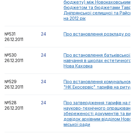
бюджету) між Новокаховським м
бюджетом та бюджетами Таврійсь
Дніпрянської селищної та Райсько
на 2012 рік
№531
24
Про встановлення розкладу роб
26.12.2011
№530
24
Про встановлення батьківської п
26.12.2011
навчання в школах естетичного в
Нова Каховка
№529
24
Про встановлення комунальному
26.12.2011
"НК Екосервіс" тарифів на ритуал
№528
24
Про затвердження тарифів на по
26.12.2011
науково-технічного опрацювання
збереженості документів та вид
довідок архівним відділом Новок
міської ради