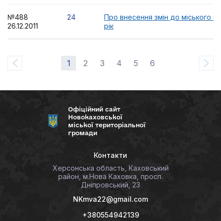
№488
24
Про внесення змін до міського б
26.12.2011
рік
1
2
3
4
5
6
Офіційний сайт
Новокаховської
міської територіальної
громади
Контакти
Херсонська область, Каховський
район, м.Нова Каховка, просп.
Дніпровський, 23
NKmva22@gmail.com
+380554942139