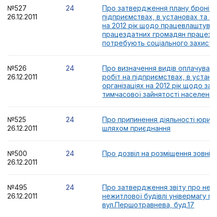
№527
24
Про затвердження плану броні р
26.12.2011
підприємствах, в установах та ор
на 2012 рік щодо працевлаштува
працездатних громадян працездат
потребують соціального захисту
№526
24
Про визначення видів оплачуван
26.12.2011
робіт на підприємствах, в устано
організаціях на 2012 рік щодо за
тимчасової зайнятості населення
№525
24
Про припинення діяльності юрид
26.12.2011
шляхом приєднання
№500
24
Про дозвіл на розміщення зовніш
26.12.2011
№495
24
Про затвердження звіту про нез
26.12.2011
нежитлової будівлі універмагу по
вул.Першотравнева, буд.17