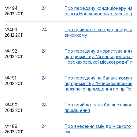
№494
24
Про передачу кондиціонеру на б
26.12.2011
освіти Новокаховської міської р
№493
24
Про прийняття кондиціонеру на 
26.12.2011
виконкому
№492
24
Про передачу в користування к
26.12.2011
підприємству "Агенція регіональ
Новокаховської міської ради" пр
№491
24
Про передачу на баланс комуна
26.12.2011
підприємству "Новокаховський г
нежилого приміщення по пр.Пере
№490
24
Про прийняття на баланс виконк
26.12.2011
приміщення
№489
24
Про внесення змін до міського б
26.12.2011
рік