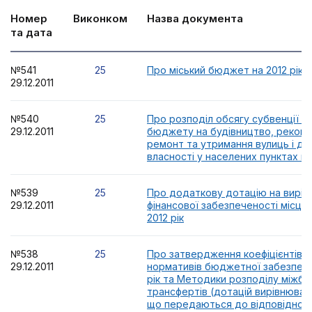
Номер
Виконком
Назва документа
та дата
№541
25
Про міський бюджет на 2012 рік
29.12.2011
№540
25
Про розподіл обсягу субвенції з
29.12.2011
бюджету на будівництво, реконс
ремонт та утримання вулиць і до
власності у населених пунктах на 
№539
25
Про додаткову дотацію на вирів
29.12.2011
фінансової забезпеченості місце
2012 рік
№538
25
Про затвердження коефіцієнтів ф
29.12.2011
нормативів бюджетної забезпече
рік та Методики розподілу міжб
трансфертів (дотацій вирівнюванн
що передаються до відповідного