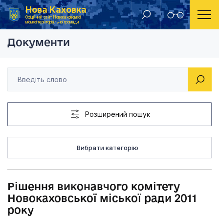
Нова Каховка
Головна
Рішення виконавчого комітету Новокаховської мі
Офіційний сайт Новокаховської
міської територіальної громади
Документи
Розширений пошук
Вибрати категорію
Рішення виконавчого комітету
Новокаховської міської ради 2011
року