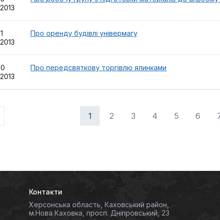
.2013
51
Про оренду будівлі універмагу
.2013
50
Про передсвяткову торгівлю ялинками
.2013
1
2
3
4
5
6
Контакти
Херсонська область, Каховський район,
м.Нова Каховка, просп. Дніпровський, 23