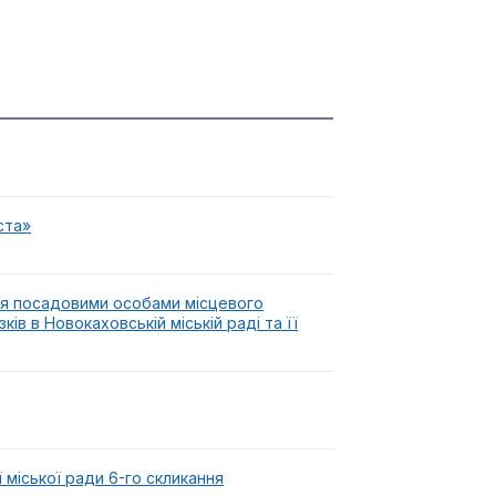
ста»
ня посадовими особами місцевого
в в Новокаховській міській раді та її
 міської ради 6-го скликання