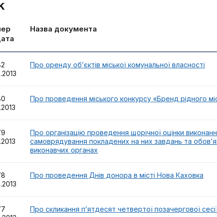
к
мер
Назва документа
дата
82
Про оренду об’єктів міської комунальної власності
2.2013
80
Про проведення міського конкурсу «Бренд рідного мі
2.2013
79
Про організацію проведення щорічної оцінки виконан
2.2013
самоврядування покладених на них завдань та обов’язкі
виконавчих органах
78
Про проведення Днів донора в місті Нова Каховка
2.2013
77
Про скликання п’ятдесят четвертої позачергової сесії