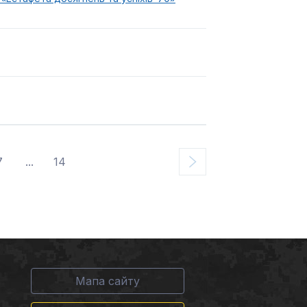
7
...
14
Мапа сайту