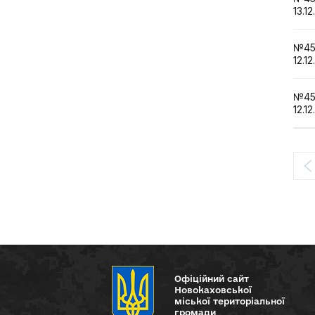
13.12
№4
12.12
№4
12.12
Офіційний сайт
Новокаховської
міської територіальної
громади