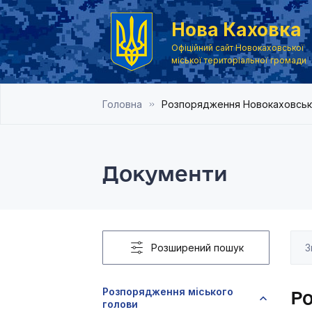
Нова Каховка
Офіційний сайт Новокаховської
міської територіальної громади
Головна
Розпорядження Новокаховськог
Документи
Розширений пошук
Розпорядження міського
Ро
голови