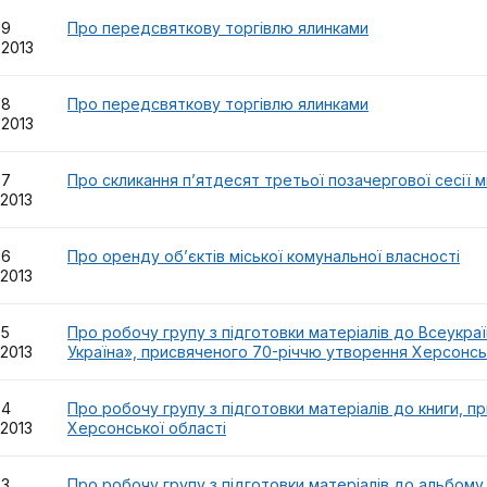
59
Про передсвяткову торгівлю ялинками
.2013
58
Про передсвяткову торгівлю ялинками
.2013
57
Про скликання п’ятдесят третьої позачергової сесії м
.2013
56
Про оренду об’єктів міської комунальної власності
.2013
55
Про робочу групу з підготовки матеріалів до Всеукра
.2013
Україна», присвяченого 70-річчю утворення Херсонсь
54
Про робочу групу з підготовки матеріалів до книги, 
.2013
Херсонської області
53
Про робочу групу з підготовки матеріалів до альбому