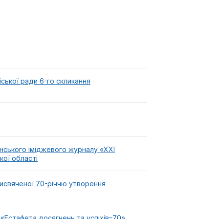
іської ради 6-го скликання
їнського іміджевого журналу «XXI
кої області
присвяченої 70-річчю утворення
 «Естафета досягнень та успіхів–70»