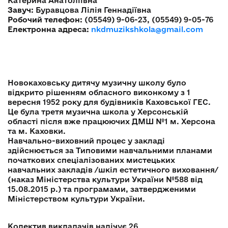
Катерина Анатоліївна
Завуч:
Буравцова Лілія Геннадіївна
Робочий телефон:
(05549) 9-06-23, (05549) 9-05-76
Електронна адреса:
nkdmuzikshkola@gmail.com
Новокаховську дитячу музичну школу було
відкрито рішенням обласного виконкому з 1
вересня 1952 року для будівників Каховської ГЕС.
Це була третя музична школа у Херсонській
області після вже працюючих ДМШ №1 м. Херсона
та м. Каховки.
Навчально-виховний процес у закладі
здійснюється за Типовими навчальними планами
початкових спеціалізованих мистецьких
навчальних закладів /шкіл естетичного виховання/
(наказ Міністерства культури України №588 від
15.08.2015 р.) та програмами, затвердженими
Міністерством культури України.
Колектив викладачів налічує 26