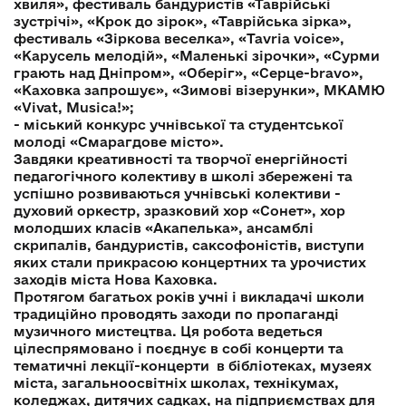
хвиля», фестиваль бандуристів «Таврійські
зустрічі», «Крок до зірок», «Таврійська зірка»,
фестиваль «Зіркова веселка», «Tavria voice»,
«Карусель мелодій», «Маленькі зірочки», «Сурми
грають над Дніпром», «Оберіг», «Серце-bravo»,
«Каховка запрошує», «Зимові візерунки», МКАМЮ
«Vivat, Musica!»;
- міський конкурс учнівської та студентської
молоді «Смарагдове місто».
Завдяки креативності та творчої енергійності
педагогічного колективу в школі збережені та
успішно розвиваються учнівські колективи -
духовий оркестр, зразковий хор «Сонет», хор
молодших класів «Акапелька», ансамблі
скрипалів, бандуристів, саксофоністів, виступи
яких стали прикрасою концертних та урочистих
заходів міста Нова Каховка.
Протягом багатьох років учні і викладачі школи
традиційно проводять заходи по пропаганді
музичного мистецтва. Ця робота ведеться
цілеспрямовано і поєднує в собі концерти та
тематичні лекції-концерти в бібліотеках, музеях
міста, загальноосвітніх школах, технікумах,
коледжах, дитячих садках, на підприємствах для