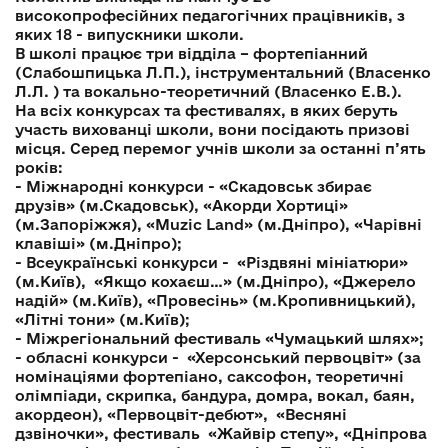
високопрофесійних педагогічних працівників, з
яких 18 - випускники школи.
В школі працює три відділа – фортепіанний
(Слабошпицька Л.П.), інструментальний (Власенко
Л.Л. ) та вокально-теоретичний (Власенко Е.В.).
На всіх конкурсах та фестивалях, в яких беруть
участь вихованці школи, вони посідають призові
місця. Серед перемог учнів школи за останні п’ять
років:
- Міжнародні конкурси - «Скадовськ збирає
друзів» (м.Скадовськ), «Акорди Хортиці»
(м.Запоріжжя), «Muzic Land» (м.Дніпро), «Чарівні
клавіші» (м.Дніпро);
- Всеукраїнські конкурси - «Різдвяні мініатюри»
(м.Київ), «Якщо кохаєш…» (м.Дніпро), «Джерело
надій» (м.Київ), «Провесінь» (м.Кропивницький),
«Літні тони» (м.Київ);
- Міжрегіональний фестиваль «Чумацький шлях»;
- обласні конкурси - «Херсонський первоцвіт» (за
номінаціями фортепіано, саксофон, теоретичні
олімпіади, скрипка, бандура, домра, вокал, баян,
акордеон), «Первоцвіт-дебют», «Весняні
дзвіночки», фестиваль «Жайвір степу», «Дніпрова