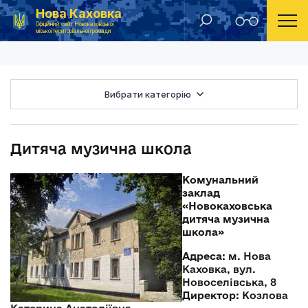
Нова Каховка
Головна
Дитяча музична школа
Офіційний сайт Новокаховської
міської територіальної громади
Вибрати категорію
Дитяча музична школа
Комунальний
заклад
«Новокаховська
дитяча музична
школа»
Адреса:
м. Нова
Каховка, вул.
Новоселівська, 8
Директор:
Козлова