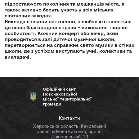
підростаючого покоління та мешканців міста, а
також активно беруть участь у всіх міських
святкових заходах.
Викладачі школи натхненно, з любов'ю ставляться
до своєї благородної справи – виховання творчої
особистості. Кожний концерт або вечір, який
проводиться в залі дитячої музичної школи,
перетворюється на справжнє свято музики в стінах
школи, де з успіхом виступають учні, колективи та
викладачі.
Офіційний сайт
Новокаховської
міської територіальної
громади
Контакти
Херсонська область, Каховський
район, м.Нова Каховка, просп.
Дніпровський, 23