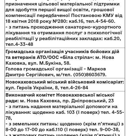
призначення цільової матеріальної підтримки
для здобуття першої вищої освіти, грошової
компенсації передбаченої Постановою КМУ від
18 квітня 2018 року №280: каб.16, тел.4-54-60.
- з питань проходження санаторно-курортного
лікування та отримання послуг з психологічної
реабілітації у реабілітаційних закладах: каб.20,
тел.4-33-48
Громадська організація учасників бойових дій
та ветеранів АТО/ООС «Біла стріла»
: м. Нова
Каховка, вул. М.Букіна, 58.
Голова громадської організації - Марков
Дмитро Сергійович, м/тел. (050)8603679.
Новокаховський міський військовий комісаріат
:
вул. Героїв України, 8, тел.4-26-84
Виконавчий комітет Новокаховської міської
ради:
м. Нова Каховка, пр. Дніпровський, 23
- з питань надання матеріальної допомоги на
лікування: щоденно каб. 103 (І поверх) тел. 4-55-
78,
- з земельних питань: щоденно (крім п’ятниці) з
8-00 до 17-00 до каб.110 (І поверх) тел. 9-00-38,
- з житлових питань щоденно (крім п’ятниці) з