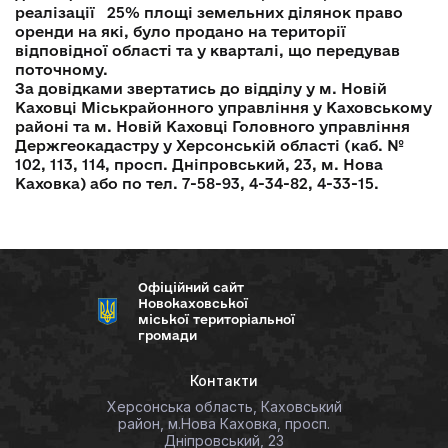
реалізації 25% площі земельних ділянок право
оренди на які, було продано на території
відповідної області та у кварталі, що передував
поточному.
За довідками звертатись до відділу у м. Новій
Каховці Міськрайонного управління у Каховському
районі та м. Новій Каховці Головного управління
Держгеокадастру у Херсонській області (каб. №
102, 113, 114, просп. Дніпровський, 23, м. Нова
Каховка) або по тел. 7-58-93, 4-34-82, 4-33-15.
Офіційний сайт
Новокаховської
міської територіальної
громади
Контакти
Херсонська область, Каховський
район, м.Нова Каховка, просп.
Дніпровський, 23