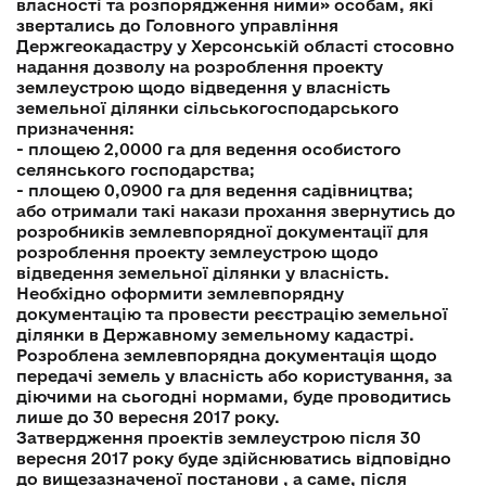
власності та розпорядження ними» особам, які
звертались до Головного управління
Держгеокадастру у Херсонській області стосовно
надання дозволу на розроблення проекту
землеустрою щодо відведення у власність
земельної ділянки сільськогосподарського
призначення:
- площею 2,0000 га для ведення особистого
селянського господарства;
- площею 0,0900 га для ведення садівництва;
або отримали такі накази прохання звернутись до
розробників землевпорядної документації для
розроблення проекту землеустрою щодо
відведення земельної ділянки у власність.
Необхідно оформити землевпорядну
документацію та провести реєстрацію земельної
ділянки в Державному земельному кадастрі.
Розроблена землевпорядна документація щодо
передачі земель у власність або користування, за
діючими на сьогодні нормами, буде проводитись
лише до 30 вересня 2017 року.
Затвердження проектів землеустрою після 30
вересня 2017 року буде здійснюватись відповідно
до вищезазначеної постанови , а саме, після