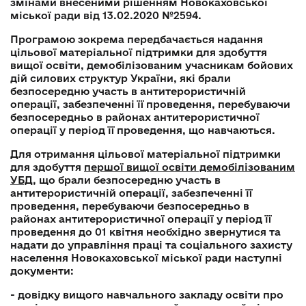
змінами внесеними рішенням Новокаховської
міської ради від 13.02.2020 №2594.
Програмою зокрема передбачається надання
цільової матеріальної підтримки для здобуття
вищої освіти, демобілізованим учасникам бойових
дій силових структур України, які брали
безпосередню участь в антитерористичній
операції, забезпеченні її проведення, перебуваючи
безпосередньо в районах антитерористичної
операції у період її проведення, що навчаються.
Для отримання цільової матеріальної підтримки
для здобуття
першої вищої освіти демобілізованим
УБД
, що брали безпосередню участь в
антитерористичній операції, забезпеченні її
проведення, перебуваючи безпосередньо в
районах антитерористичної операції у період її
проведення до 01 квітня необхідно звернутися та
надати до управління праці та соціального захисту
населення Новокаховської міської ради наступні
документи:
- довідку вищого навчального закладу освіти про