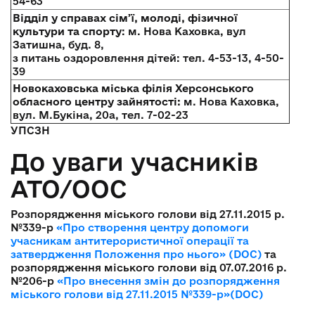
54-63
Відділ у справах сім’ї, молоді, фізичної
культури та спорту
: м. Нова Каховка, вул
Затишна, буд. 8,
з питань оздоровлення дітей: тел. 4-53-13, 4-50-
39
Новокаховська міська філія Херсонського
обласного центру зайнятості:
м. Нова Каховка,
вул. М.Букіна, 20а, тел. 7-02-23
УПСЗН
До уваги учасників
АТО/ООС
Розпорядження міського голови від 27.11.2015 р.
№339-р
«Про створення центру допомоги
учасникам антитерористичної операції та
затвердження Положення про нього» (DOC)
та
розпорядження міського голови від 07.07.2016 р.
№206-р
«Про внесення змін до розпорядження
міського голови від 27.11.2015 №339-р»(DOC)