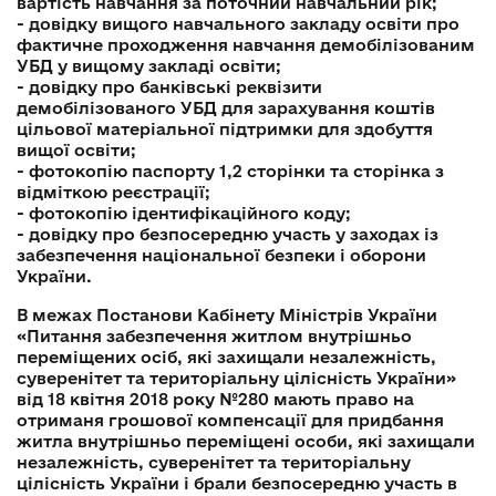
вартість навчання за поточний навчальний рік;
- довідку вищого навчального закладу освіти про
фактичне проходження навчання демобілізованим
УБД у вищому закладі освіти;
- довідку про банківські реквізити
демобілізованого УБД для зарахування коштів
цільової матеріальної підтримки для здобуття
вищої освіти;
- фотокопію паспорту 1,2 сторінки та сторінка з
відміткою реєстрації;
- фотокопію ідентифікаційного коду;
- довідку про безпосередню участь у заходах із
забезпечення національної безпеки і оборони
України.
В межах Постанови Кабінету Міністрів України
«Питання забезпечення житлом внутрішньо
переміщених осіб, які захищали незалежність,
суверенітет та територіальну цілісність України»
від 18 квітня 2018 року №280 мають право на
отриманя грошової компенсації для придбання
житла внутрішньо переміщені особи, які захищали
незалежність, суверенітет та територіальну
цілісність України і брали безпосередню участь в