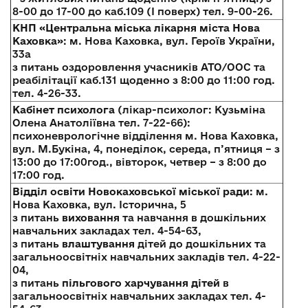
8-00 до 17-00 до каб.109 (І поверх) тел. 9-00-26.
КНП «Центральна міська лікарня міста Нова
Каховка»
: м. Нова Каховка, вул. Героїв України,
33а
з питань оздоровлення учасників АТО/ООС та
реабілітації каб.131 щоденно з 8:00 до 11:00 год.
тел. 4-26-33.
Кабінет психолога
(лікар-психолог: Кузьміна
Олена Анатоліївна тел. 7-22-66):
психоневрологічне відділення м. Нова Каховка,
вул. М.Букіна, 4, понеділок, середа, п’ятниця – з
13:00 до 17:00год., вівторок, четвер – з 8:00 до
17:00 год.
Відділ освіти Новокаховської міської ради
: м.
Нова Каховка, вул. Історична, 5
з питань
виховання
та навчання в дошкільних
навчальних закладах тел. 4-54-63,
з питань
влаштування
дітей до дошкільних та
загальноосвітніх навчальних закладів тел. 4-22-
04,
з питань
пільгового харчування дітей
в
загальноосвітніх навчальних закладах тел. 4-