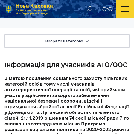
Нова Каховка
Головна
Інформація для учасників АТО/ООС
Офіційний сайт Новокаховської
міської територіальної громади
Вибрати категорію
Інформація для учасників АТО/ООС
З метою посилення соціального захисту пільгових
категорій осіб в тому числі учасників
антитерористичної операції та осіб, які приймали
участь у здійсненні заходів із забезпечення
національної безпеки і оборони, відсічі і
стримування збройної агресії Російської Федерації
у Донецькій та Луганській областях та членів їх
сімей, 21.11.2019 рішенням 74 сесії міської ради 7-го
скликання затверджена міська Програма
реалізації соціальної політики на 2020-2022 роки із