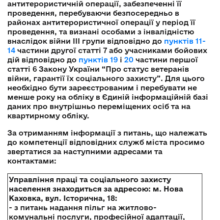
антитерористичній операції, забезпеченні її
проведення, перебуваючи безпосередньо в
районах антитерористичної операції у період її
проведення, та визнані особами з інвалідністю
внаслідок війни III групи відповідно до
пунктів 11-
14
частини другої статті 7 або учасниками бойових
дій відповідно до
пунктів 19
і
20
частини першої
статті 6 Закону України “Про статус ветеранів
війни, гарантії їх соціального захисту”. Для цього
необхідно бути зареєстрованим і перебувати не
менше року на обліку в Єдиній інформаційній базі
даних про внутрішньо переміщених осіб та на
квартирному обліку.
За отриманням інформації з питань, що належать
до компетенції відповідних служб міста просимо
звертатися за наступними адресами та
контактами:
Управління праці та соціального захисту
населення знаходиться за адресою: м. Нова
Каховка, вул. Історична, 18:
- з питань надання пільг на житлово-
комунальні послуги, професійної адаптації,