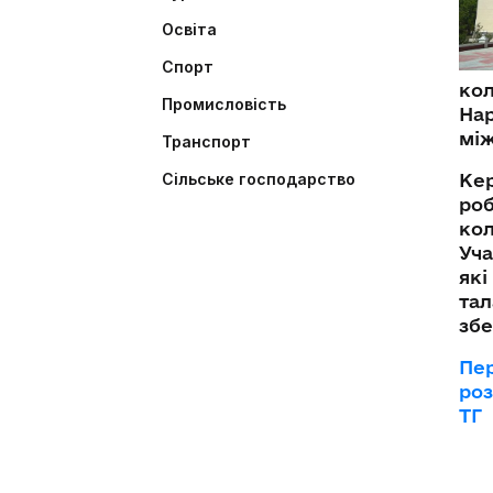
Освіта
Спорт
кол
Промисловість
Нар
між
Транспорт
Сільське господарство
Кер
роб
кол
Уча
які
тал
збе
Пер
роз
ТГ