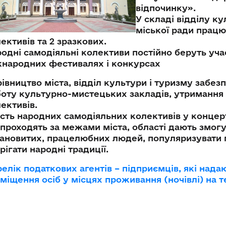
відпочинку».
У складі відділу к
міської ради прац
ективів та 2 зразкових.
одні самодіяльні колективи постійно беруть уча
народних фестивалях і конкурсах
івництво міста, відділ культури і туризму забе
оту культурно-мистецьких закладів, утримання
ективів.
сть народних самодіяльних колективів у концер
 проходять за межами міста, області дають змогу
ановитих, працелюбних людей, популяризувати п
рігати народні традиції.
елік податкових агентів – підприємців, які нада
міщення осіб у місцях проживання (ночівлі) на т