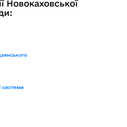
ії Новокаховської
ди:
вдзинського
ї системи