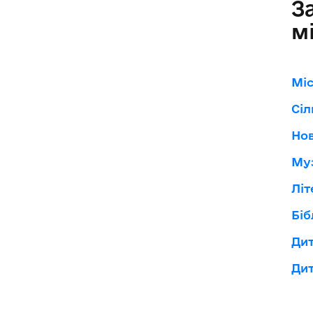
З
м
Міс
Сіл
Нов
Муз
Літ
Біб
Ди
Ди