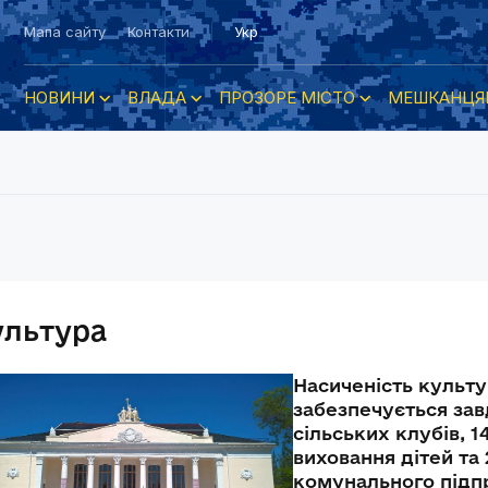
Мапа сайту
Контакти
Укр
НОВИНИ
ВЛАДА
ПРОЗОРЕ МІСТО
МЕШКАНЦЯ
ультура
Насиченість культу
забезпечується зав
сільських клубів, 1
виховання дітей та 2
комунального підп