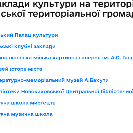
аклади культури на територ
іської територіальної грома
ький Палац культури
ьські клубні заклади
окаховська міська картинна галерея ім. А.С. Га
ей історії міста
ературно-меморіальний музей А.Бахути
ліотеки Новокаховської Центральної бібліотечно
тяча школа мистецтв
тяча музична школа