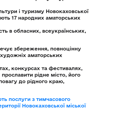
ультури і туризму Новокаховської
юють 17 народних аматорських
сть в обласних, всеукраїнських,
зпечує збереження, повноцінну
 художніх аматорських
тах, конкурсах та фестивалях,
 прославити рідне місто, його
овагу до рідного краю,
ють послуги з тимчасового
ериторії Новокаховської міської