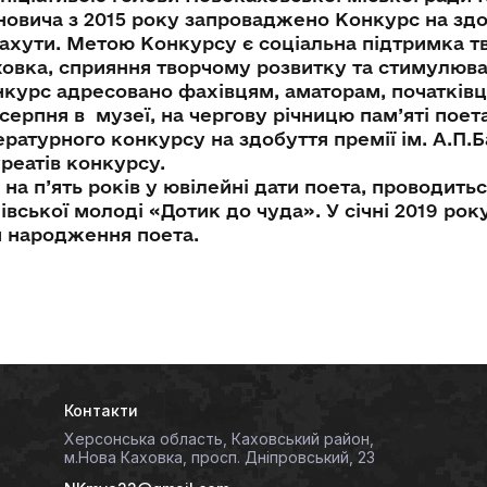
новича з 2015 року запроваджено Конкурс на здо
ахути. Метою Конкурсу є соціальна підтримка тво
овка, сприяння творчому розвитку та стимулюва
курс адресовано фахівцям, аматорам, початківц
ерпня в музеї, на чергову річницю пам’яті поет
ературного конкурсу на здобуття премії ім. А.П
реатів конкурсу.
 на п’ять років у ювілейні дати поета, проводит
івської молоді «Дотик до чуда». У січні 2019 рок
 народження поета.
Контакти
Херсонська область, Каховський район,
м.Нова Каховка, просп. Дніпровський, 23