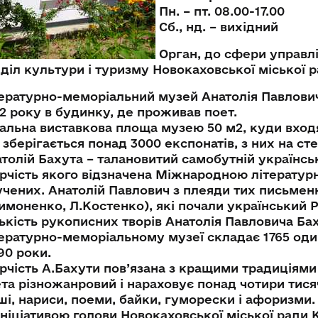
Пн. – пт. 08.00-17.00
Сб., нд. – вихідний
Орган, до сфери управлі
діл культури і туризму Новокаховської міської 
ературно-меморіальний музей Анатолія Павлович
2 року в будинку, де проживав поет.
альна виставкова площа музею 50 м2, куди входят
 зберігається понад 3000 експонатів, з них на ст
толій Бахута – талановитий самобутній українськ
рчість якого відзначена Міжнародною літератур
чених. Анатолій Павлович з плеяди тих письменн
имоненко, Л.Костенко), які почали український Р
ькість рукописних творів Анатолія Павловича Ба
ературно-меморіальному музеї складає 1765 оди
90 роки.
рчість А.Бахути пов’язана з кращими традиціями 
та різножанровий і нараховує понад чотири тисячі
ші, нариси, поеми, байки, гуморески і афоризми.
ініціативою голови Новокаховської міської рад