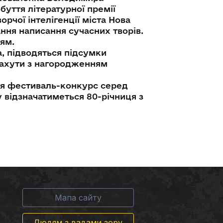
буття літературної премії
рчої інтелігенції міста Нова
ння написання сучасних творів.
ям.
а, підводяться підсумки
.Бахути з нагородженням
ься фестиваль-конкурс серед
у відзначатиметься 80-річниця з
Мапа сайту
Людям з вадами зору