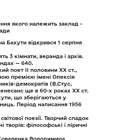
ння якого належить заклад -
ради
а Бахути відкрився 1 серпня
ь 3 кімнати, веранда і архів.
ендах — 640.
ий поет ІІ половини ХХ ст.,
ною премією імені Олексія
иків-демократів (В.Стус,
енесанс ще в 60-х роках ХХ ст.
хути, що зберігаються у
ниць. Період написання 1956
світової поезії. Творчий спадок
 творів: філософські і ліричні
и Коваленка Володимира