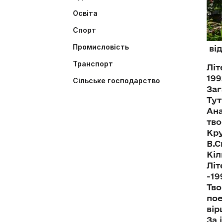
Освіта
Спорт
Промисловість
від
Транспорт
Літ
199
Сільське господарство
Заг
Тут
Ана
тво
Кру
В.С
Кіл
Літ
-19
Тво
пое
вір
За 