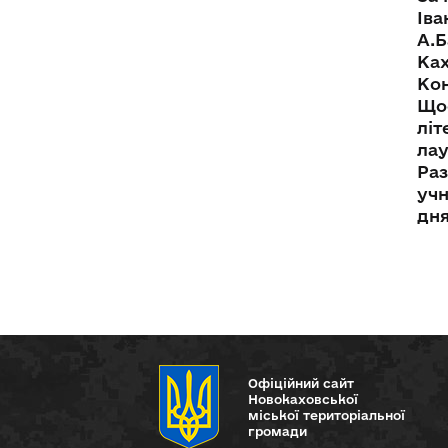
Іва
А.Б
Ках
Кон
Щос
літ
лау
Раз
учн
дня
Офіційний сайт
Новокаховської
міської територіальної
громади