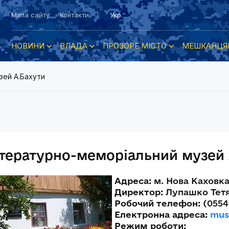
Мапа сайту
Контакти
Укр
НОВИНИ
ВЛАДА
ПРОЗОРЕ МІСТО
МЕШКАНЦЯ
зей А.Бахути
тературно-меморіальний музей 
Адреса:
м. Нова Каховка
Директор:
Лупашко Тетя
Робочий телефон:
(0554
Електронна адреса:
mus
Режим роботи: