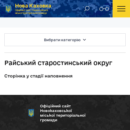
Нова Каховка
Головна
Райський старостинський округ
Офіційний сайт Новокаховської
міської територіальної громади
Вибрати категорію
Райський старостинський округ
Сторінка у стадії наповнення
Офіційний сайт
Новокаховської
міської територіальної
громади